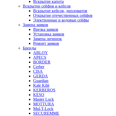
Вскрытие капота
Вскрытие сейфов и кейсов
Вскрытие кейсов, дипломатов
Открытие отечественных сейфов
Электронные и кодовые сейфы
Замена замков
Врезка замков
Установка замков
Замена личинок
Ремонт замков
Бренды
ABLOY
APECS
BORDER
Cerber
CISA
GERDA
Guardian
Kale Kilit
KERBEROS
KESO
Master Lock
MOTTURA
Mul-T-Lock
SECUREMME